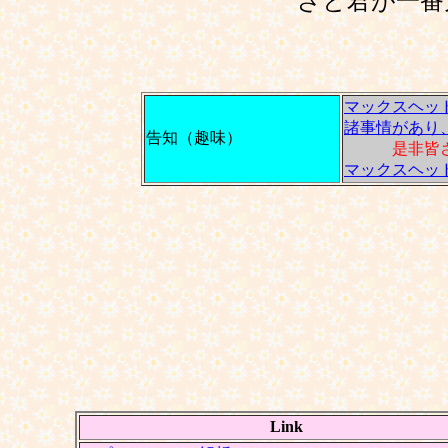
ざと君が一番力
マックスヘッ
諸事情があり
告知（趣味）
是非皆
マックスヘッ
Link