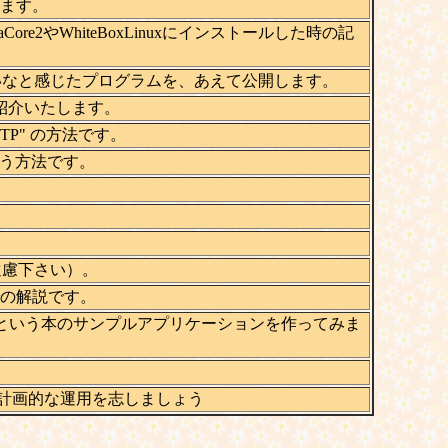
ます。
ore2やWhiteBoxLinuxにインストールした時の記
いなと感じたプログラムを、あえて公開します。
紹介いたします。
 SMTP" の方法です。
ら使う方法です。
遠慮下さい）。
までの解説です。
inux」という本のサンプルアプリケーションを作ってみま
て計画的な運用を志しましょう