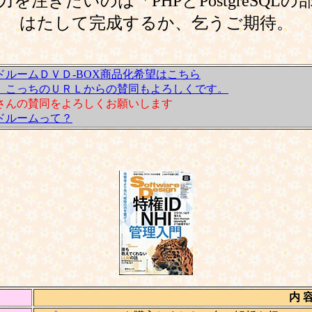
を注ぎたいのは「PHPとPostgreSQL
はたして完成するか、乞うご期待。
ドルームＤＶＤ-BOX商品化希望はこちら
、こっちのＵＲＬからの賛同もよろしくです。
さんの賛同をよろしくお願いします
ドルームって？
内 