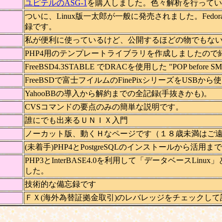
ユピテルのASG-1
を購入しました。色々解析を行ってい
ついに、Linux版一太郎が一般に発売されました。FedoraC
録です。
私が便利に使っているけど、公開するほどの物でもな
PHP4用のテンプレートライブラリを作成しましたので
FreeBSD4.3STABLE でDRACを使用した "POP before
FreeBSDで富士フイルムのFinePixシリーズをUSBか
YahooBBの導入から解約までの全記録(手抜きかも)。
CVSコマンドの要点のみの簡単な説明です。
誰にでも出来るＵＮＩＸ入門
ノーカット版、動くＨなページです（１８歳未満はご
(未着手)PHP4とPostgreSQLのインストールから活用
PHP3とInterBASE4.0を利用して「データベースL
した。
技術的な備忘録です
ＦＸ(海外為替証拠金取引)のレバレッジをチェックし