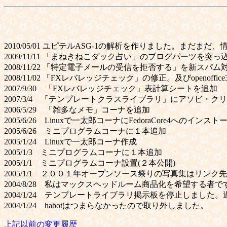
2010/05/01 ユピテルASG-1の解析を作りました。まだ
2009/11/11 「まねきねこダック占い」のブログパーツを突
2008/11/22 「特定電子メールの受信を拒否する」を新ス
2008/11/02 「FXレバレッジチェック」の修正。及びopenoffice
2007/9/30 「FXレバレッジチェック」表計算シートを追加
2007/3/4 「テンプレートクラスライブラリ」にアソビ・
2006/5/29 「雑多なメモ」コーナを追加
2005/6/26 Linuxで一太郎コーナにFedoraCore4へのインス
2005/6/26 ミニプログラムコーナに１本追加
2005/1/24 Linuxで一太郎コーナ作成
2005/1/3 ミニプログラムコーナに１本追加
2005/1/1 ミニプログラムコーナ設置(２本公開)
2005/1/1 ２００１年オープンソース祭りの写真集はリン
2004/8/28 私はマックスヘッドルーム商品化を希望する者です
2004/1/24 テンプレートライブラリ掲示板を停止しました
2004/1/24 habotはつまらなかったので取り外しました。
上記以前の変更履歴