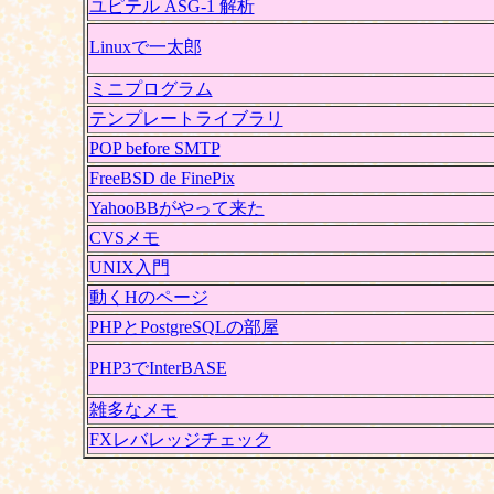
ユピテル ASG-1 解析
Linuxで一太郎
ミニプログラム
テンプレートライブラリ
POP before SMTP
FreeBSD de FinePix
YahooBBがやって来た
CVSメモ
UNIX入門
動くHのページ
PHPとPostgreSQLの部屋
PHP3でInterBASE
雑多なメモ
FXレバレッジチェック