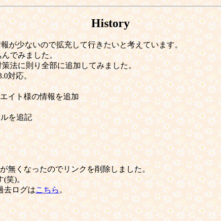
History
まだ、情報が少ないので拡充して行きたいと考えています。
っ込んでみました。
パム対策法に則り全部に追加してみました。
3.0対応。
クリエイト様の情報を追加
トールを追記
ク先が無くなったのでリンクを削除しました。
(笑)。
。過去ログは
こちら
。